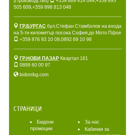
(Производство)
+359 889 414 044
,
+359 895
505 609
,
+359 898 813 048
ГР.БУРГАС
бул.Стефан Стамболов на входа
на 5-ти километър посока София,до Мото Пфое
+359 876 93 10 09
,
0892 69 10 98
ГР.НОВИ ПАЗАР
Квартал 161
0899 60 00 97
bidonibg.com
СТРАНИЦИ
Бидони
За нас
промоции
Кабинки за