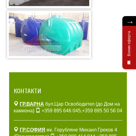
→
Вземи оферта
КОНТАКТИ
ГР.ВАРНА
бул.Цар Освободител (до Дом на
камиона)
+359 895 646 045
,
+359 895 50 56 04
ГР.СОФИЯ
жк. Горубляне Михаил Греков 4