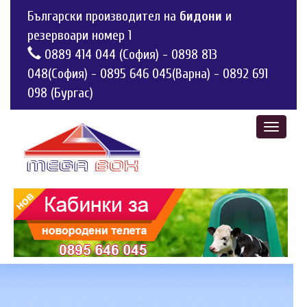
Български производител на
бидони
и
резервоари номер 1
0889 414 044 (София)
-
0898 813
048(София)
-
0895 646 045(Варна)
-
0892 691
098 (Бургас)