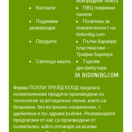
новородени телета
Контакти
ПВЦ покривни
панели
Подземни
Политика за
резервоари
поверителност на
bidonibg.com
Продукти
Пътни бариери
пластмасови –
Трафик бариера
Светеща кашпа
Търсим
дистрибутори
ЗА BIDONIBG.COM
Фирма ПОЛЛИ ТРЕЙД ЕООД предлага
полиетиленови продукти произведени по
технология за ротационно леене, които са
безшевни, без вътрешно напрежение, с
удебелени и по–здрави ръбове. Резервоарите
предлагани от нас са произведени от
полиетилен, който отговаря на всички