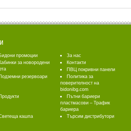
ЦИ
Бидони промоции
За нас
Кабинки за новородени
Контакти
ета
ПВЦ покривни панели
Подземни резервоари
Политика за
поверителност на
bidonibg.com
Продукти
Пътни бариери
пластмасови – Трафик
бариера
Светеща кашпа
Търсим дистрибутори