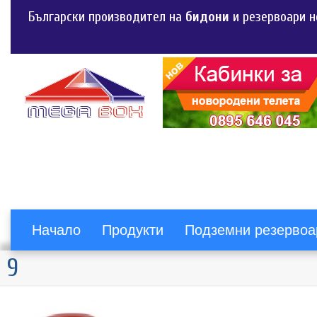
Български производител на
бидони
и резервоари н
Начало
Продукти
Подземни резервоа
9