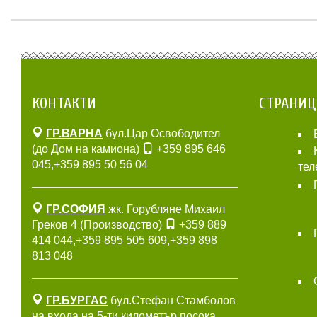
КОНТАКТИ
СТРАНИ
ГР.ВАРНА
бул.Цар Освободител
(до Дом на камиона)
+359 895 646
045
,
+359 895 50 56 04
тел
ГР.СОФИЯ
жк. Горубляне Михаил
Греков 4 (Производство)
+359 889
414 044
,
+359 895 505 609
,
+359 898
813 048
ГР.БУРГАС
бул.Стефан Стамболов
на входа на 5-ти километър посока