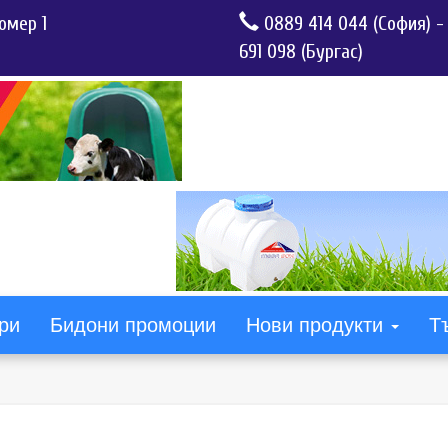
омер 1
0889 414 044 (София)
691 098 (Бургас)
ри
Бидони промоции
Нови продукти
Т