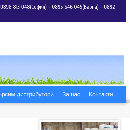
-
0898 813 048(София)
-
0895 646 045(Варна)
-
0892
ърсим дистрибутори
За нас
Контакти