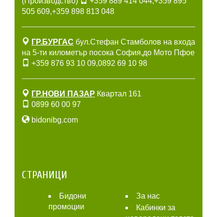
(Производство)
+359 889 414 044
,
+359 895
505 609
,
+359 898 813 048
ГР.БУРГАС
бул.Стефан Стамболов на входа
на 5-ти километър посока София,до Мото Пфое
+359 876 93 10 09
,
0892 69 10 98
ГР.НОВИ ПАЗАР
Квартал 161
0899 60 00 97
bidonibg.com
СТРАНИЦИ
Бидони
За нас
промоции
Кабинки за