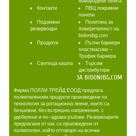
новородени телета
Контакти
ПВЦ покривни
панели
Подземни
Политика за
резервоари
поверителност на
bidonibg.com
Продукти
Пътни бариери
пластмасови –
Трафик бариера
Светеща кашпа
Търсим
дистрибутори
ЗА BIDONIBG.COM
Фирма ПОЛЛИ ТРЕЙД ЕООД предлага
полиетиленови продукти произведени по
технология за ротационно леене, които са
безшевни, без вътрешно напрежение, с
удебелени и по–здрави ръбове. Резервоарите
предлагани от нас са произведени от
полиетилен, който отговаря на всички