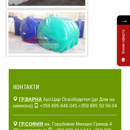
→
Вземи оферта
КОНТАКТИ
ГР.ВАРНА
бул.Цар Освободител (до Дом на
камиона)
+359 895 646 045
,
+359 895 50 56 04
ГР.СОФИЯ
жк. Горубляне Михаил Греков 4