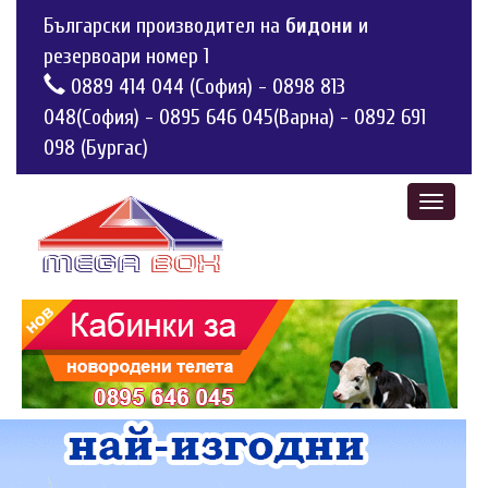
Български производител на
бидони
и
резервоари номер 1
0889 414 044 (София)
-
0898 813
048(София)
-
0895 646 045(Варна)
-
0892 691
098 (Бургас)