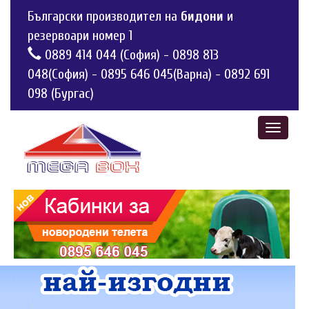
Български производител на
бидони
и
резервоари номер 1
0889 414 044 (София)
-
0898 813
048(София)
-
0895 646 045(Варна)
-
0892 691
098 (Бургас)