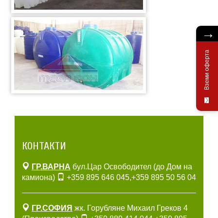
→
Вземи оферта
КОНТАКТИ
ГР.ВАРНА
бул.Цар Освободител (до Дом на
камиона)
+359 895 646 045
,
+359 895 50 56 04
ГР.СОФИЯ
жк. Горубляне Михаил Греков 4