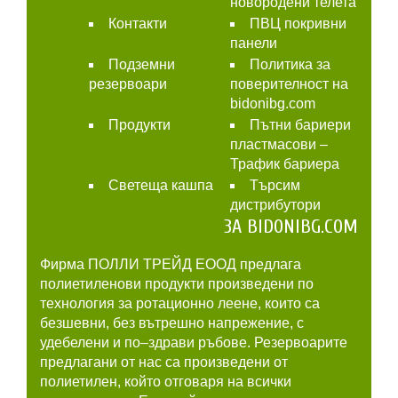
новородени телета
Контакти
ПВЦ покривни
панели
Подземни
Политика за
резервоари
поверителност на
bidonibg.com
Продукти
Пътни бариери
пластмасови –
Трафик бариера
Светеща кашпа
Търсим
дистрибутори
ЗА BIDONIBG.COM
Фирма ПОЛЛИ ТРЕЙД ЕООД предлага
полиетиленови продукти произведени по
технология за ротационно леене, които са
безшевни, без вътрешно напрежение, с
удебелени и по–здрави ръбове. Резервоарите
предлагани от нас са произведени от
полиетилен, който отговаря на всички