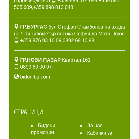
(Производство)
+359 889 414 044
,
+359 895
505 609
,
+359 898 813 048
ГР.БУРГАС
бул.Стефан Стамболов на входа
на 5-ти километър посока София,до Мото Пфое
+359 876 93 10 09
,
0892 69 10 98
ГР.НОВИ ПАЗАР
Квартал 161
0899 60 00 97
bidonibg.com
СТРАНИЦИ
Бидони
За нас
промоции
Кабинки за