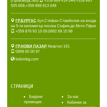
(Производство)
+359 889 414 044
,
+359 895
505 609
,
+359 898 813 048
ГР.БУРГАС
бул.Стефан Стамболов на входа
на 5-ти километър посока София,до Мото Пфое
+359 876 93 10 09
,
0892 69 10 98
ГР.НОВИ ПАЗАР
Квартал 161
0899 60 00 97
bidonibg.com
СТРАНИЦИ
Бидони
За нас
промоции
Кабинки за