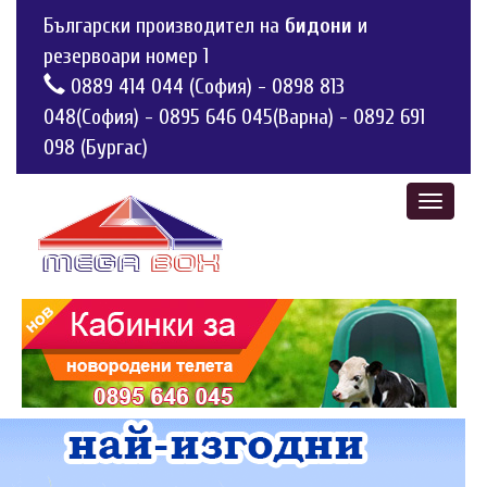
Български производител на
бидони
и
резервоари номер 1
0889 414 044 (София)
-
0898 813
048(София)
-
0895 646 045(Варна)
-
0892 691
098 (Бургас)