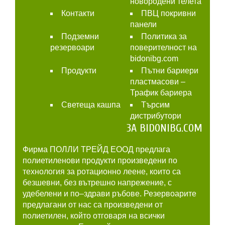
новородени телета
Контакти
ПВЦ покривни
панели
Подземни
Политика за
резервоари
поверителност на
bidonibg.com
Продукти
Пътни бариери
пластмасови –
Трафик бариера
Светеща кашпа
Търсим
дистрибутори
ЗА BIDONIBG.COM
Фирма ПОЛЛИ ТРЕЙД ЕООД предлага
полиетиленови продукти произведени по
технология за ротационно леене, които са
безшевни, без вътрешно напрежение, с
удебелени и по–здрави ръбове. Резервоарите
предлагани от нас са произведени от
полиетилен, който отговаря на всички