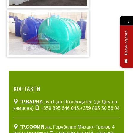
→
Вземи оферта
КОНТАКТИ
ГР.ВАРНА
бул.Цар Освободител (до Дом на
камиона)
+359 895 646 045
,
+359 895 50 56 04
ГР.СОФИЯ
жк. Горубляне Михаил Греков 4